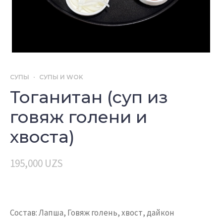
СУПЫ
СУПЫ И WOK
Тоганитан (суп из
говяж голени и
хвоста)
195,000
UZS
Состав: Лапша, Говяж голень, хвост, дайкон