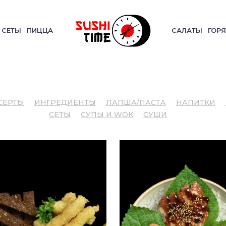
СЕТЫ
ПИЦЦА
САЛАТЫ
ГОРЯ
СЕРТЫ
ИНГРЕДИЕНТЫ
ЛАПША/ПАСТА
НАПИТКИ
СЕТЫ
СУПЫ И WOK
СУШИ